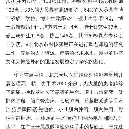
步扩展为13个，400张床位。神经外科中心现有医师
123名，59%的人员具有高级职称，64%的人员具有博
士或硕士学位。博士生导师6名，硕士生导师19名，博
士后流动站1个，培养博士后14名，博士研究生37名，
硕士研究生118名。护士146名，其中60%具有专科以
上学历。8名北京市科技新星正在进行重点课题的研究
工作。充足的人力资源、精湛的技术水平、厚重的科室
文化为神经外科的迅猛发展奠定了坚实的基础。
作为重点学科，北京天坛医院神经外科每年平均开
展各项高、精、尖手术7000余例，为大量的患者解除
了病痛，挽救及延长了患者的生命。脑干占位病变、脊
髓内肿瘤、脑血管疾病、颅底肿瘤、丘脑胶质瘤等手术
治 疗居国际领 先地位。小儿颅内肿瘤、颅内肿瘤、脊
柱脊髓肿瘤、垂体瘤的手术治 疗居国内接近国际先 进
水平。在广泛开展显微神经外科手术的基础上，率先建