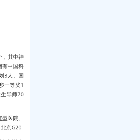
个，其中神
拥有中国科
划3人、国
步一等奖1
生导师70
究型医院、
北京G20