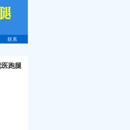
联系
就医跑腿