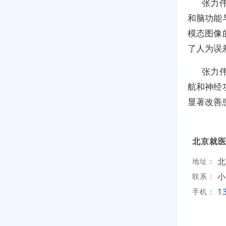
张力
和脑功能
模态图像
了人为误
张力
航和神经
显著改善
北京就
北
地址：
小
联系：
1
手机：